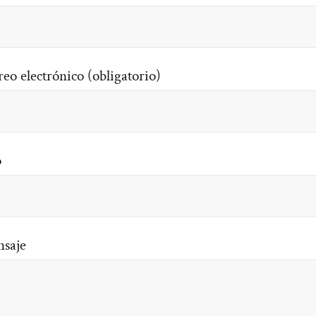
reo electrónico (obligatorio)
o
saje