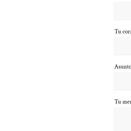
Tu cor
Asunt
Tu men