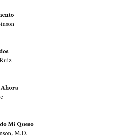
mento
binson
dos
 Ruiz
 Ahora
le
ado Mi Queso
hnson, M.D.