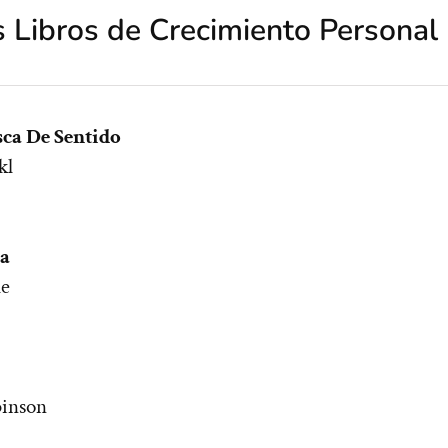
 Libros de Crecimiento Personal
ca De Sentido
kl
ra
le
binson