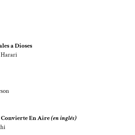
les a Dioses
 Harari
cson
e Convierte En Aire
(en inglés)
thi